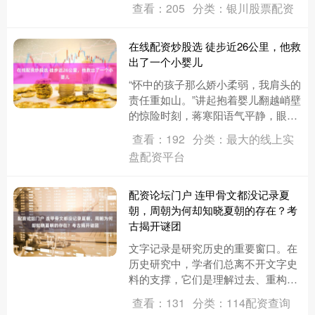
查看：205
分类：银川股票配资
人信息犯罪打击力度越来越大，犯罪
分子....
在线配资炒股选 徒步近26公里，他救
出了一个小婴儿
“怀中的孩子那么娇小柔弱，我肩头的
责任重如山。”讲起抱着婴儿翻越峭壁
的惊险时刻，蒋寒阳语气平静，眼神
坚定。 去年7月，北京怀柔山区一段
查看：192
分类：最大的线上实
被洪水冲毁的山路旁，蒋寒阳....
盘配资平台
配资论坛门户 连甲骨文都没记录夏
朝，周朝为何却知晓夏朝的存在？考
古揭开谜团
文字记录是研究历史的重要窗口。在
历史研究中，学者们总离不开文字史
料的支撑，它们是理解过去、重构历
史脉络的关键。然而，随着时间的流
查看：131
分类：114配资查询
逝，许多史料的真实性也常常被置