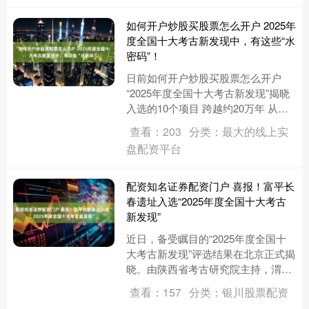
于....
如何开户炒股买股票怎么开户 2025年
度全国十大考古新发现中，有这些“水
密码”！
日前如何开户炒股买股票怎么开户
“2025年度全国十大考古新发现”揭晓
入选的10个项目 跨越约20万年 从中
原腹地到边疆地区 从史前遗址群到历
查看：203
分类：最大的线上实
史时期都城遗存 ....
盘配资平台
配资知名证券配资门户 喜报！富平长
春遗址入选“2025年度全国十大考古
新发现”
近日，备受瞩目的“2025年度全国十
大考古新发现”评选结果在北京正式揭
晓。由陕西省考古研究院主持，渭南
市博物馆与富平县文化和旅游局联合
查看：157
分类：银川股票配资
参与发掘的“陕西富平长春遗....