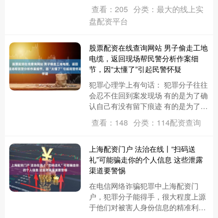
朗，从76人保罗·乔治、2个首轮签和2
查看：205
分类：最大的线上实
个次轮签。....
盘配资平台
股票配资在线查询网站 男子偷走工地
电缆，返回现场帮民警分析作案细
节，因“太懂了”引起民警怀疑
犯罪心理学上有句话： 犯罪分子往往
会忍不住回到案发现场 有的是为了确
认自己有没有留下痕迹 有的是为了欣
赏“作品” 有的—— 是来帮民警破案的
查看：148
分类：114配资查询
4月24日21时许....
上海配资门户 法治在线丨“扫码送
礼”可能骗走你的个人信息 这些泄露
渠道要警惕
在电信网络诈骗犯罪中上海配资门
户，犯罪分子能得手，很大程度上源
于他们对被害人身份信息的精准利
用。随着相关部门对非法获取公民个