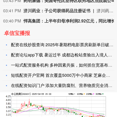
03:43 PM
药明康德：美国哥伦比亚特
03:41 PM
济川药业：子公司获得药品注册证书
济川药业(600566)8月9日公告，全资子公司济川药业集团有限公司收到国家药品监督管理局核准签发的小儿通便颗粒《药品注册证书》和美沙拉秦缓释颗粒《药品注册证书》。
03:40 PM
悍高集团：上半年归母净利润
卓信宝播报
配资在线炒股查询 2025年暑期档电影票房刷新单日破亿最快纪
配资论坛app下载 暑运过半 成都边检站查验出入境人员61万
一站式配资服务机构 多种因素共振，如何抓住宽基布局机遇？
短线配资开户官网 首次覆盖5000万中小商家 芝麻企业信用推
在线配资知识门户 添加大量防腐剂、营养物质完全消失…… 这些