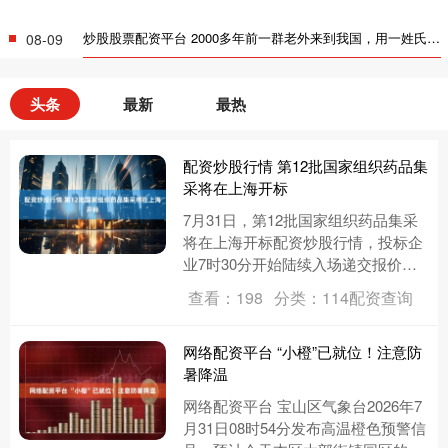
炒股股票配资平台 2000多年前一群老外来到我国，用一姓氏定居，如今已成一大姓_生活_移民_安姓
08-09
头条
最新
最热
配资炒股行情 第12批国家组织药品集
采将在上海开标
7月31日，第12批国家组织药品集采
将在上海开标配资炒股行情，投标企
业7时30分开始陆续入场递交报价材
料。本次集采共纳入65种药品，覆盖
查看：198
分类：114配资查询
抗感染、抗肿瘤、抗血栓、....
网络配资平台 “小橙”已就位！注意防
暑降温
网络配资平台 宝山区气象台2026年7
月31日08时54分发布高温橙色预警信