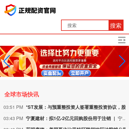
搜索
全球市场快讯
03:51 PM
*ST发展：与预重整投资人签署重整
03:43 PM
宁夏建材：拟1亿-2亿元回购股份用于注销
宁夏建材公告称，公司拟以集中竞价交易方式回购股份，资金总额不低于1亿元且不超过2亿元，回购价格不超过19.47元/股，回购期限为自股东会审议通过回购方案之日起3个月内。回购股份将用于注销，预计回购数量为513.61万-1027.22万股，占总股本的1.07%-2.15%。本次回购尚需股东会审议，存在未通过、无法实施等风险。