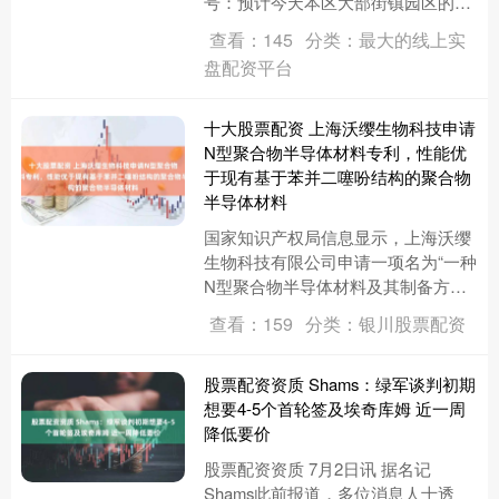
号：预计今天本区大部街镇园区的最
高气温将超过37℃，请注意防范强高
查看：145
分类：最大的线上实
温对工农业生产、人....
盘配资平台
十大股票配资 上海沃缨生物科技申请
N型聚合物半导体材料专利，性能优
于现有基于苯并二噻吩结构的聚合物
半导体材料
国家知识产权局信息显示，上海沃缨
生物科技有限公司申请一项名为“一种
N型聚合物半导体材料及其制备方法
和应用”的专利，公开号
查看：159
分类：银川股票配资
CN122483307A，申请日期为20....
股票配资资质 Shams：绿军谈判初期
想要4-5个首轮签及埃奇库姆 近一周
降低要价
股票配资资质 7月2日讯 据名记
Shams此前报道，多位消息人士透