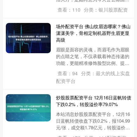
的六十二岁生日宴挑选的。镜子里的
查看：110
分类：银川股票配资
她，眉眼清秀，只是眼底有一抹难
以....
场外配资平台 佛山纹眉选哪家？佛山
潇潇美学，骨相定制机器野生眉更显
高级
眉眼是面容的灵魂，而眉毛作为眉眼
的点睛之笔，不仅承载着神态传递的
功能，更能精准修饰脸型比例、提升
眉眼立体感。一款适配自身骨相和气
查看：94
分类：最大的线上实盘
质的眉形，能不动声色地拉高整体
配资平台
气....
炒股股票配资平台 12月16日蓝帆转债
下跌0.2%，转股溢价率79.07%
本站消息炒股股票配资平台，12月16
日蓝帆转债收盘下跌0.2%，报104.99
元/张，成交额1.78亿元，转股溢价率
79.07%。 资料显示，蓝帆转债信用