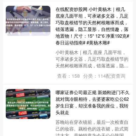
在线配资炒股网 小叶黄杨木｜根几
底座几面平坦，可承诸多文器，几足
巧取盘根错节的天然树根雕琢而成，
错落透漏，隐工显形，自然情趣，落
地置物！尺寸：15* 12*6 净重192克#
春日运动指南# #黄杨木雕#
小叶黄杨木｜根几 底座 几面平坦，
可承诸多文器，几足巧取盘根错节的
天然树根雕琢而成，错落透漏，隐工
显形，自然情趣，落地置物！ 尺寸：
查看：158
分类：114配资查询
15* 12* 6 净重19....
哪家证券公司最正规 新婚刚进门不久
就对我冷眼相待，去婆婆家吃公公62
岁生日宴，却没准备我的座位，我转
头就走
苏晚站在穿衣镜前，最后一次检查自
己的妆容。藕粉色的连衣裙，款式简
洁大方，是她特意为今天公公陈国栋