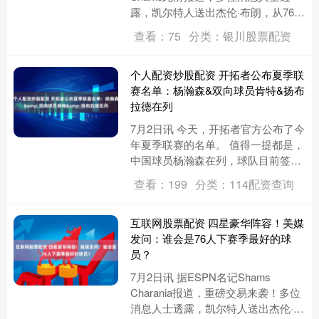
露，凯尔特人送出杰伦·布朗，从76人
换来保罗·乔治、2个首轮签和2个次轮
查看：75
分类：银川股票配资
签。 Shams在《S....
个人配资炒股配资 开拓者公布夏季联
赛名单：杨瀚森&双向球员肯特&扬布
拉德在列
7月2日讯 今天，开拓者官方公布了今
年夏季联赛的名单。 值得一提都是，
中国球员杨瀚森在列，球队目前签下
的两位双向合同球员杰森·肯特和克里
查看：199
分类：114配资查询
斯·扬布拉德也在其中。 ....
互联网股票配资 四星豪华阵容！美媒
发问：谁会是76人下赛季最好的球
员？
7月2日讯 据ESPN名记Shams
Charania报道，重磅交易来袭！多位
消息人士透露，凯尔特人送出杰伦·布