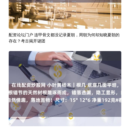
配资论坛门户 连甲骨文都没记录夏朝，周朝为何却知晓夏朝的
存在？考古揭开谜团