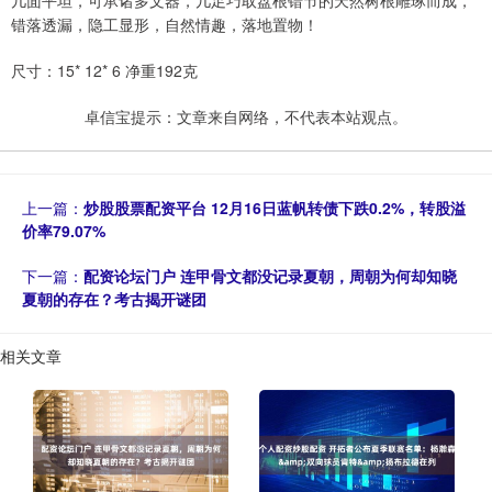
几面平坦，可承诸多文器，几足巧取盘根错节的天然树根雕琢而成，
错落透漏，隐工显形，自然情趣，落地置物！
尺寸：15* 12* 6 净重192克
卓信宝提示：文章来自网络，不代表本站观点。
上一篇：
炒股股票配资平台 12月16日蓝帆转债下跌0.2%，转股溢
价率79.07%
下一篇：
配资论坛门户 连甲骨文都没记录夏朝，周朝为何却知晓
夏朝的存在？考古揭开谜团
相关文章