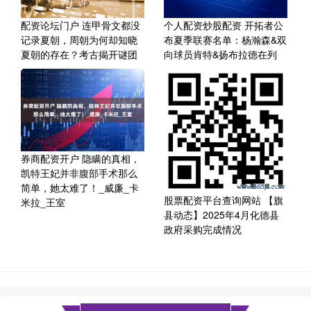
配资论坛门户 连甲骨文都没
个人配资炒股配资 开拓者公
记录夏朝，周朝为何却知晓
布夏季联赛名单：杨瀚森&双
夏朝的存在？考古揭开谜团
向球员肯特&扬布拉德在列
券商配资开户 隐瞒的真相，
凯特王妃并非腹部手术那么
简单，她太难了！_威廉_卡
股票配资平台查询网站 【旗
米拉_王室
县动态】2025年4月化德县
政府采购完成情况