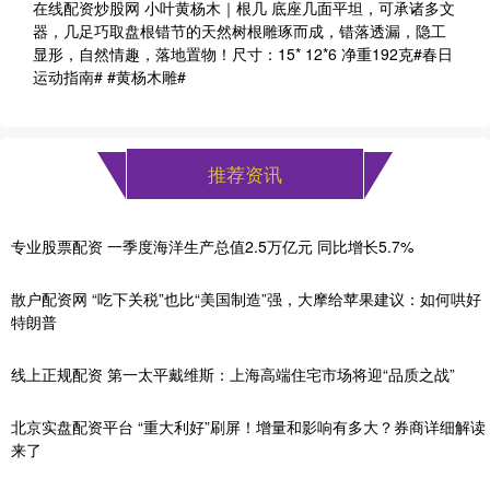
在线配资炒股网 小叶黄杨木｜根几 底座几面平坦，可承诸多文
器，几足巧取盘根错节的天然树根雕琢而成，错落透漏，隐工
显形，自然情趣，落地置物！尺寸：15* 12*6 净重192克#春日
运动指南# #黄杨木雕#
推荐资讯
专业股票配资 一季度海洋生产总值2.5万亿元 同比增长5.7%
散户配资网 “吃下关税”也比“美国制造”强，大摩给苹果建议：如何哄好
特朗普
线上正规配资 第一太平戴维斯：上海高端住宅市场将迎“品质之战”
北京实盘配资平台 “重大利好”刷屏！增量和影响有多大？券商详细解读
来了