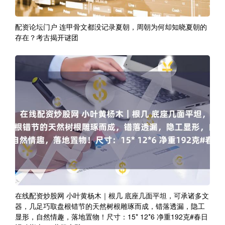
配资论坛门户 连甲骨文都没记录夏朝，周朝为何却知晓夏朝的
存在？考古揭开谜团
在线配资炒股网 小叶黄杨木｜根几 底座几面平坦，可承诸多文
器，几足巧取盘根错节的天然树根雕琢而成，错落透漏，隐工
显形，自然情趣，落地置物！尺寸：15* 12*6 净重192克#春日