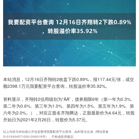
本站消息，12月16日齐翔转2收盘下跌0.89%，报117.44元/张，成交
额2398.1万元我要配资平台查询，转股溢价率35.92%。
资料显示，齐翔转2信用级别为“AA”，债券期限6年（第一年为0.3%、
第二年为0.6%、第三年为1.0%、第四年为1.5%、第五年为1.9%、第
六年为2.0%。），对应正股名齐翔腾达，正股最新价为4.64元，转股
开始日为2021年2月26日，转股价为5.37元。
以上内容为本站据公开信息整理我要配资平台查询，由AI算法生成（网信算备
310104345710301240019号），不构成投资建议。