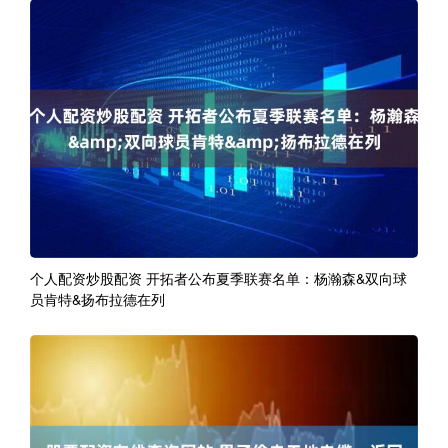
个人配资炒股配资 开拓者公布夏季联赛名单：杨瀚森&双向球
员肯特&扬布拉德在列