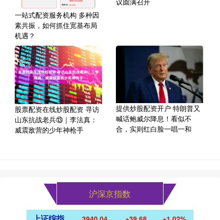
议圆满召开
一站式配资服务机构 多种因
素共振，如何抓住宽基布局
机遇？
提供炒股配资开户 特朗普又
股票配资在线炒股配资 寻访
喊话鲍威尔降息！看似不
山东抗战老兵⑬｜李法真：
合，实则红白脸一唱一和
威震敌营的少年神枪手
沪深京指数
上证综指
3940.04
+39.68
+1.02%