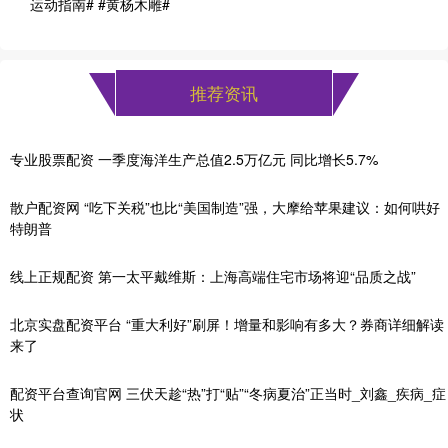
运动指南# #黄杨木雕#
推荐资讯
专业股票配资 一季度海洋生产总值2.5万亿元 同比增长5.7%
散户配资网 “吃下关税”也比“美国制造”强，大摩给苹果建议：如何哄好
特朗普
线上正规配资 第一太平戴维斯：上海高端住宅市场将迎“品质之战”
北京实盘配资平台 “重大利好”刷屏！增量和影响有多大？券商详细解读
来了
配资平台查询官网 三伏天趁“热”打“贴”“冬病夏治”正当时_刘鑫_疾病_症
状