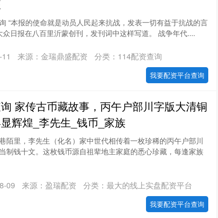
座
询 “本报的使命就是动员人民起来抗战，发表一切有益于抗战的言
，大众日报在八百里沂蒙创刊，发刊词中这样写道。 战争年代....
11
来源：金瑞鼎盛配资
分类：114配资查询
我要配资平台查询
询 家传古币藏故事，丙午户部川字版大清铜
显辉煌_李先生_钱币_家族
巷陌里，李先生（化名）家中世代相传着一枚珍稀的丙午户部川
当制钱十文。这枚钱币源自祖辈地主家庭的悉心珍藏，每逢家族
-09
来源：盈瑞配资
分类：最大的线上实盘配资平台
我要配资平台查询