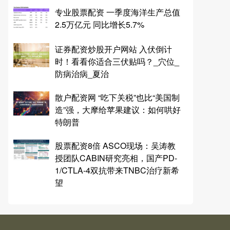
专业股票配资 一季度海洋生产总值
2.5万亿元 同比增长5.7%
证券配资炒股开户网站 入伏倒计
时！看看你适合三伏贴吗？_穴位_
防病治病_夏治
散户配资网 “吃下关税”也比“美国制
造”强，大摩给苹果建议：如何哄好
特朗普
股票配资8倍 ASCO现场：吴涛教
授团队CABIN研究亮相，国产PD-
1/CTLA-4双抗带来TNBC治疗新希
望