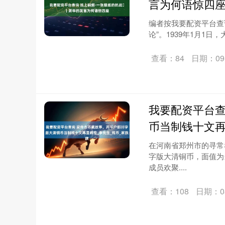
言为何语惊四
编者按我要配资平台查
论”。1939年1月1日
查看：84
日期：09-
我要配资平台查
币当制钱十文再
在河南省郑州市的寻常
字版大清铜币，面值为
成员欢聚....
查看：108
日期：08