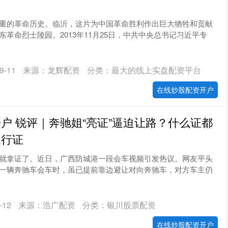
重的革命历史。临沂，这片为中国革命胜利作出巨大牺牲和贡献
革命烈士陵园。2013年11月25日，中共中央总书记习近平专
-11
来源：龙辉配资
分类：最大的线上实盘配资平台
在线炒股配资开户
户 锐评｜奔驰姐“亮证”逼迫让路？什么证都
通行证
就拿证了。近日，广西防城港一段会车视频引发热议。网友平头
一辆奔驰车会车时，虽已提前靠边避让对向奔驰车，对方车主仍
12
来源：浩广配资
分类：银川股票配资
在线炒股配资开户