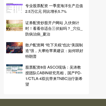
专业股票配资 一季度海洋生产总值
2.5万亿元 同比增长5.7%
证券配资炒股开户网站 入伏倒计
时！看看你适合三伏贴吗？_穴位_
防病治病_夏治
散户配资网 “吃下关税”也比“美国制
造”强，大摩给苹果建议：如何哄好
特朗普
股票配资8倍 ASCO现场：吴涛教
授团队CABIN研究亮相，国产PD-
1/CTLA-4双抗带来TNBC治疗新希
望