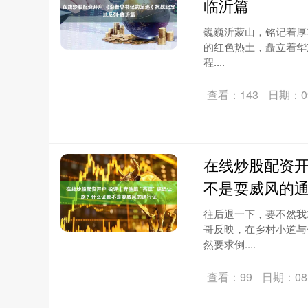
临沂篇
巍巍沂蒙山，铭记着厚
的红色热土，矗立着华东
程....
查看：143
日期：09
在线炒股配资开
不是耍威风的
往后退一下，要不然我
哥反映，在乡村小道与
然要求倒....
查看：99
日期：08-